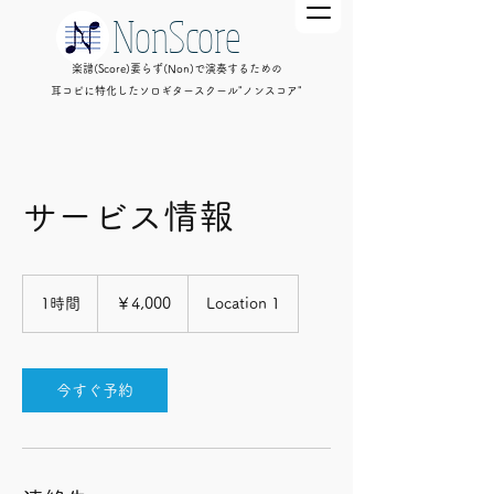
NonScore
楽譜(Score)要らず(Non)で演奏するための
耳コピに特化したソロギタースクール"ノンスコア"
サービス情報
4,000
円
1時間
1
￥4,000
Location 1
時
今すぐ予約