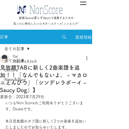
NonScore
楽譜(Score)要らず(Non)で演奏するための
耳コピに特化したソロギタースクール"ノンスコア"
新規登録
記事
全ての記事
Dai
全ての記事
2023年4月26日
見放題TABに新しく2曲楽譜を追
Lecture
加！！「なんでもないよ、 - マカロ
News&Blog
ニえんぴつ」「シンデレラボーイ -
Saucy Dog」】
更新日：
2023年7月29日
いつもNon Scoreのご利用ありがとうございま
す。Dsukeです。
本日見放題のタブ譜に新しく2つの楽曲を追加い
たしましたのでお知らせいたします。