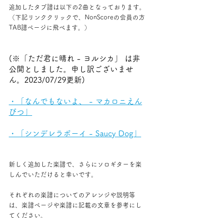
追加したタブ譜は以下の2曲となっております。
（下記リンククリックで、NonScoreの会員の方
TAB譜ページに飛べます。）
(※「ただ君に晴れ - ヨルシカ」 は非
公開としました。申し訳ございませ
ん。2023/07/29更新)
・「なんでもないよ、 - マカロニえん
ぴつ」
・「シンデレラボーイ - Saucy Dog」
新しく追加した楽譜で、さらにソロギターを楽
しんでいただけると幸いです。
それぞれの楽譜についてのアレンジや説明等
は、楽譜ページや楽譜に記載の文章を参考にし
てください。